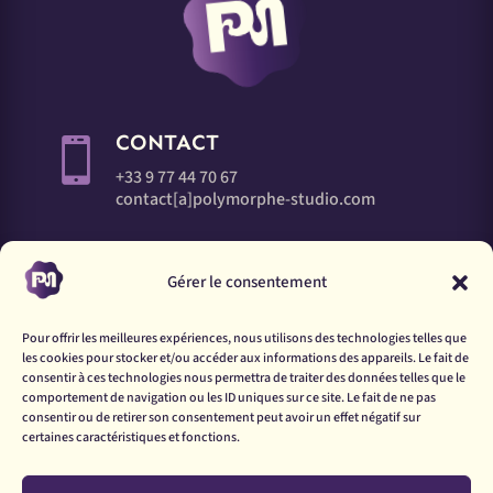
CONTACT

+33 9 77 44 70 67
contact[a]polymorphe-studio.com
ADRESSE

Gérer le consentement
Quartier le diamant
05 260 Saint Jean Saint Nicolas
Pour offrir les meilleures expériences, nous utilisons des technologies telles que
les cookies pour stocker et/ou accéder aux informations des appareils. Le fait de
consentir à ces technologies nous permettra de traiter des données telles que le
comportement de navigation ou les ID uniques sur ce site. Le fait de ne pas
consentir ou de retirer son consentement peut avoir un effet négatif sur
certaines caractéristiques et fonctions.
Mentions légales